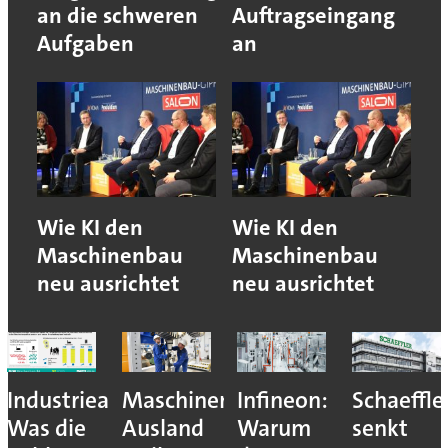
an die schweren
Auftragseingang
Aufgaben
an
Wie KI den
Wie KI den
Maschinenbau
Maschinenbau
neu ausrichtet
neu ausrichtet
Industriearbeitsplätze:
Maschinenbau:
Infineon:
Schaeffle
Was die
Ausland
Warum
senkt