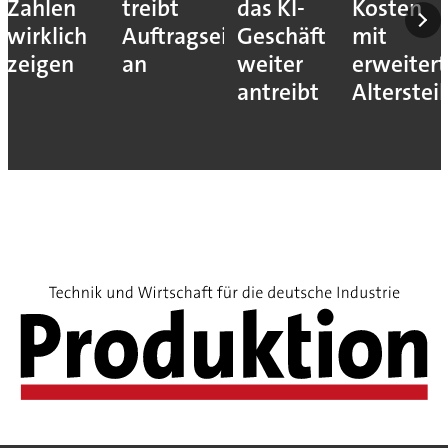
Zahlen
treibt
das KI-
Kosten
wirklich
Auftragseingang
Geschäft
mit
zeigen
an
weiter
erweiter
antreibt
Alterste