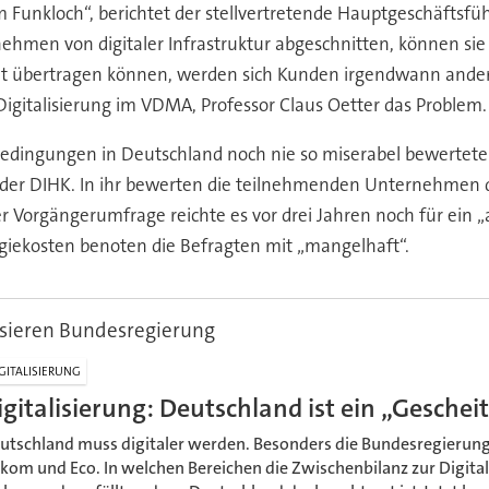
m Funkloch“, berichtet der stellvertretende Hauptgeschäfts
men von digitaler Infrastruktur abgeschnitten, können sie 
t übertragen können, werden sich Kunden irgendwann andere
igitalisierung im VDMA, Professor Claus Oetter das Problem.
dingungen in Deutschland noch nie so miserabel bewerteten
 der DIHK. In ihr bewerten die teilnehmenden Unternehmen di
der Vorgängerumfrage reichte es vor drei Jahren noch für e
rgiekosten benoten die Befragten mit „mangelhaft“.
isieren Bundesregierung
GITALISIERUNG
igitalisierung: Deutschland ist ein „Geschei
utschland muss digitaler werden. Besonders die Bundesregierung m
tkom und Eco. In welchen Bereichen die Zwischenbilanz zur Digita