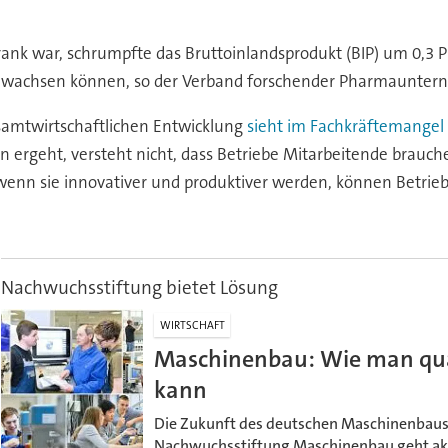
rank war, schrumpfte das Bruttoinlandsprodukt (BIP) um 0,3 
ent wachsen können, so der Verband forschender Pharmaunte
samtwirtschaftlichen Entwicklung
sieht im Fachkräftemangel 
en ergeht, versteht nicht, dass Betriebe Mitarbeitende brau
wenn sie innovativer und produktiver werden, können Betri
Nachwuchsstiftung bietet Lösung
WIRTSCHAFT
Maschinenbau: Wie man quali
kann
Die Zukunft des deutschen Maschinenbaus h
Nachwuchsstiftung Maschinenbau geht akti