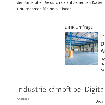
der Bürokratie. Die durch sie entstehenden Kosten 
Unternehmen für Innovationen.
DIHK Umfrage
IN
D
A
Ho
De
Ka
Industrie kämpft bei Digit
ANZEIGE
Die m