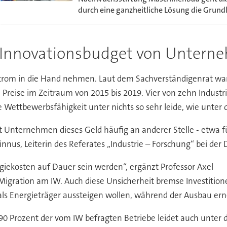
durch eine ganzheitliche Lösung die Grundla
ns Innovationsbudget von Unter
rom in die Hand nehmen. Laut dem Sachverständigenrat ware
e Preise im Zeitraum von 2015 bis 2019. Vier von zehn Indus
hre Wettbewerbsfähigkeit unter nichts so sehr leide, wie unte
 Unternehmen dieses Geld häufig an anderer Stelle - etwa fü
innus, Leiterin des Referates „Industrie – Forschung“ bei d
rgiekosten auf Dauer sein werden“, ergänzt Professor Axel
 Migration am IW. Auch diese Unsicherheit bremse Investitione
 als Energieträger aussteigen wollen, während der Ausbau er
0 Prozent der vom IW befragten Betriebe leidet auch unter 