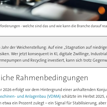
orderungen - welche sind das und wie kann die Branche darauf rea
ahr der Weichenstellung: Auf eine „Stagnation auf niedrig
iken. Wer jetzt konsequent in KI, digitale Zwillinge, Industri
epumpen und Recycling investiert, kann sich trotz Gegenwin
tliche Rahmenbedingungen
 2026 erfolgt vor dem Hintergrund einer anhaltenden Konju
aschinen- und Anlagenbau (VDMA)
schätzte im Herbst 2025, 
etwa ein Prozent zulegt – ein Signal für Stabilisierung, abe