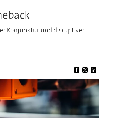
meback
r Konjunktur und disruptiver