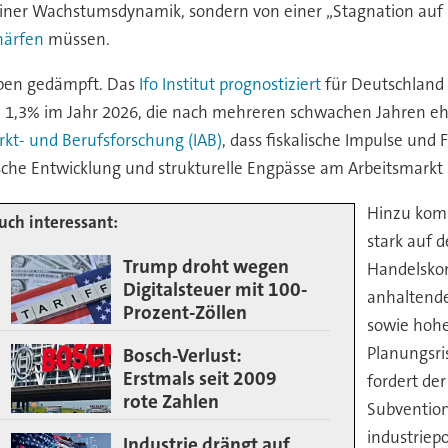
einer Wachstumsdynamik, sondern von einer „Stagnation auf
chärfen
müssen.
iben gedämpft. Das
Ifo Institut prognostiziert
für Deutschland 
n 1,3% im Jahr 2026, die nach mehreren schwachen Jahren e
arkt- und Berufsforschung (IAB)
, dass fiskalische Impulse un
che Entwicklung und strukturelle Engpässe am Arbeitsmarkt b
Hinzu komm
uch interessant:
stark auf 
Trump droht wegen
Handelskon
Digitalsteuer mit 100-
anhaltende
Prozent-Zöllen
sowie hohe
Planungsri
Bosch-Verlust:
Erstmals seit 2009
fordert de
rote Zahlen
Subventio
industriep
Industrie drängt auf