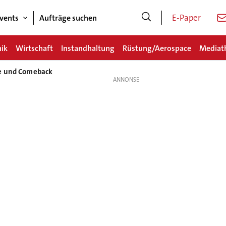
E-Paper
vents
Aufträge suchen
nik
Wirtschaft
Instandhaltung
Rüstung/Aerospace
Mediat
se und Comeback