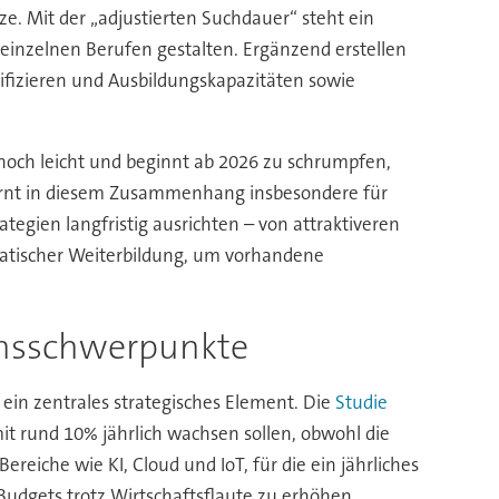
e. Mit der „adjustierten Suchdauer“ steht ein
 einzelnen Berufen gestalten. Ergänzend erstellen
ifizieren und Ausbildungskapazitäten sowie
 noch leicht und beginnt ab 2026 zu schrumpfen,
arnt in diesem Zusammenhang insbesondere für
tegien langfristig ausrichten – von attraktiveren
ematischer Weiterbildung, um vorhandene
ionsschwerpunkte
ein zentrales strategisches Element. Die
Studie
it rund 10% jährlich wachsen sollen, obwohl die
eiche wie KI, Cloud und IoT, für die ein jährliches
udgets trotz Wirtschaftsflaute zu erhöhen.