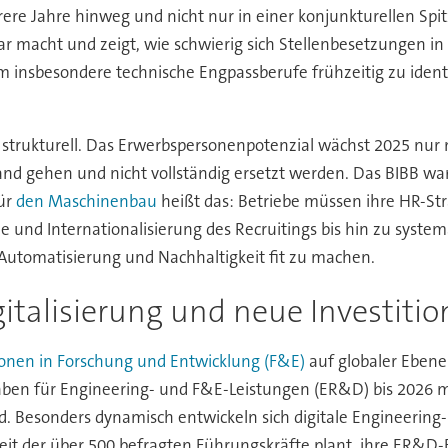
re Jahre hinweg und nicht nur in einer konjunkturellen Spitz
ar macht und zeigt, wie schwierig sich Stellenbesetzungen in
m insbesondere technische Engpassberufe frühzeitig zu ident
 strukturell. Das Erwerbspersonenpotenzial wächst 2025 nur
nd gehen und nicht vollständig ersetzt werden. Das BIBB w
ür
den Maschinenbau
heißt das: Betriebe müssen ihre HR-Stra
le und Internationalisierung des Recruitings bis hin zu syst
 Automatisierung und Nachhaltigkeit fit zu machen.
gitalisierung und neue Investit
ionen in Forschung und Entwicklung (F&E)
auf globaler Ebene 
gaben für Engineering- und F&E-Leistungen (ER&D) bis 2026 m
esonders dynamisch entwickeln sich digitale Engineering-Ber
t der über 500 befragten Führungskräfte plant, ihre ER&D-B