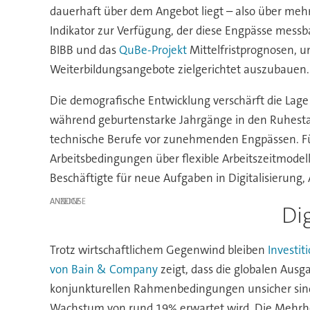
dauerhaft über dem Angebot liegt – also über mehre
Indikator zur Verfügung, der diese Engpässe messb
BIBB und das
QuBe-Projekt
Mittelfristprognosen, u
Weiterbildungsangebote zielgerichtet auszubauen.
Die demografische Entwicklung verschärft die Lage
während geburtenstarke Jahrgänge in den Ruhesta
technische Berufe vor zunehmenden Engpässen. F
Arbeitsbedingungen über flexible Arbeitszeitmodel
Beschäftigte für neue Aufgaben in Digitalisierung,
ANZEIGE
Di
Trotz wirtschaftlichem Gegenwind bleiben
Investit
von Bain & Company
zeigt, dass die globalen Aus
konjunkturellen Rahmenbedingungen unsicher sind. B
Wachstum von rund 19% erwartet wird. Die Mehrhei