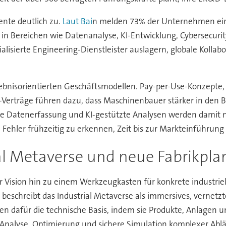
ente deutlich zu.
Laut Bai
n melden 73% der Unternehmen ein
w in Bereichen wie Datenanalyse, KI-Entwicklung, Cybersecur
alisierte Engineering-Dienstleister auslagern, globale Koll
rgebnisorientierten Geschäftsmodellen. Pay-per-Use-Konzepte,
erträge führen dazu, dass Maschinenbauer stärker in den Bet
iche Datenerfassung und KI-gestützte Analysen werden damit
Fehler frühzeitig zu erkennen, Zeit bis zur Markteinführung
rial Metaverse und neue Fabrikpl
er Vision hin zu einem Werkzeugkasten für konkrete industr
beschreibt das Industrial Metaverse als immersives, vernetzte
lden dafür die technische Basis, indem sie Produkte, Anlagen un
 Analyse, Optimierung und sichere Simulation komplexer Abl