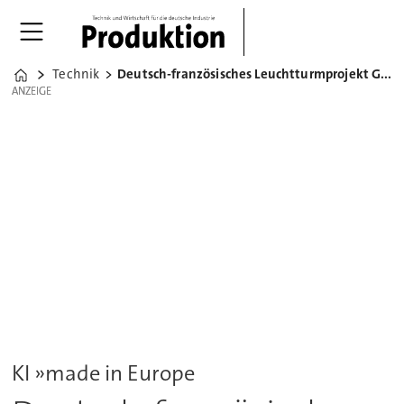
Technik
Deutsch-französisches Leuchtturmprojekt GreenBotAI
Home
ANZEIGE
ANZEIGE
KI »made in Europe