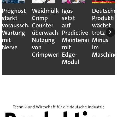
r:
Igus
Deutsche
KSB
Lean
setzt
Produktion
behauptet
Administ
auf
wächst
sich
stärkt
t
Predictive
trotz
trotz
die
Maintenance
Minus
geopolitischer
Wettbewe
mit
im
Herausforderungen
kzeugen
Edge-
Maschinenbau
Modul