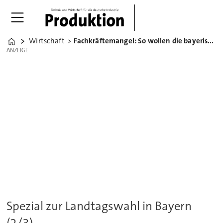
Wirtschaft
Fachkräftemangel: So wollen die bayerischen Parteien helfen
Home
ANZEIGE
ANZEIGE
Spezial zur Landtagswahl in Bayern
(2/3)