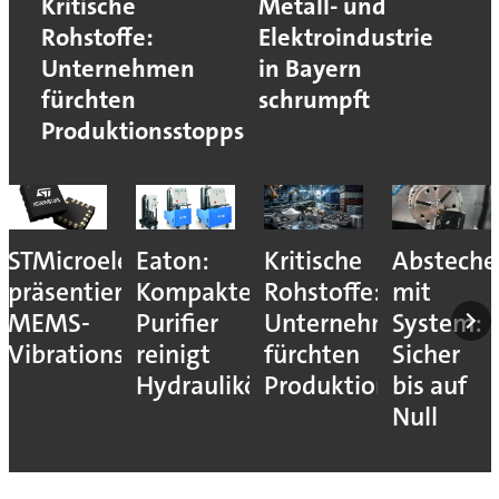
Kritische
Metall- und
Rohstoffe:
Elektroindustrie
Unternehmen
in Bayern
fürchten
schrumpft
Produktionsstopps
STMicroelectronics
Eaton:
Kritische
Absteche
präsentiert
Kompakter
Rohstoffe:
mit
MEMS-
Purifier
Unternehmen
System:
Vibrationssensor
reinigt
fürchten
Sicher
Hydrauliköle
Produktionsstopps
bis auf
Null