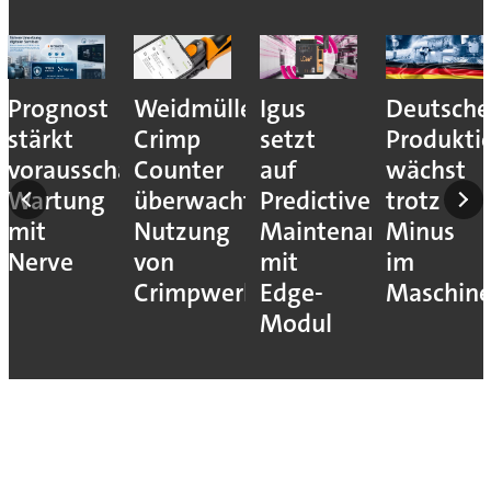
Prognost
Weidmüller:
Igus
Deutsche
stärkt
Crimp
setzt
Produkti
vorausschauende
Counter
auf
wächst
Wartung
überwacht
Predictive
trotz
mit
Nutzung
Maintenance
Minus
Nerve
von
mit
im
Crimpwerkzeugen
Edge-
Maschin
Modul