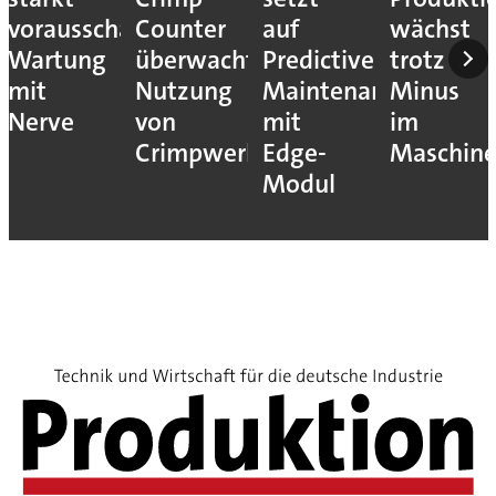
vorausschauende
Counter
auf
wächst
Wartung
überwacht
Predictive
trotz
mit
Nutzung
Maintenance
Minus
Nerve
von
mit
im
Crimpwerkzeugen
Edge-
Maschin
Modul