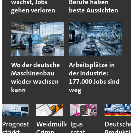
wächst, Jobs
Berufe haben
gehen verloren
beste Aussichten
Wo der deutsche
Arbeitsplätze in
Maschinenbau
der Industrie:
wieder wachsen
177.000 Jobs sind
kann
weg
Prognost
Weidmüller:
Igus
Deutsche
stärkt
Crimp
setzt
Produkti