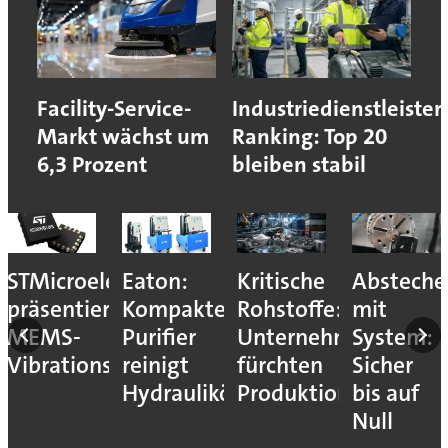
Facility-Service-
Industriedienstleister
Markt wächst um
Ranking: Top 20
6,3 Prozent
bleiben stabil
STMicroelectronics
Eaton:
Kritische
Absteche
präsentiert
Kompakter
Rohstoffe:
mit
MEMS-
Purifier
Unternehmen
System:
Vibrationssensor
reinigt
fürchten
Sicher
Hydrauliköle
Produktionsstopps
bis auf
Null