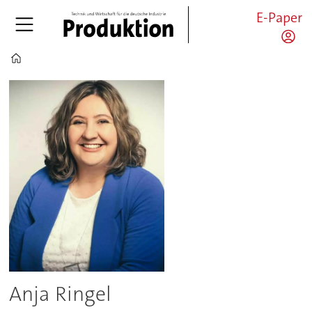
E-Paper
Home
Anja
Ringel
-
pro
Anja Ringel