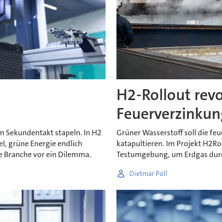
H2-Rollout revo
Feuerverzinkun
im Sekundentakt stapeln. In H2
Grüner Wasserstoff soll die fe
el, grüne Energie endlich
katapultieren. Im Projekt H2Rol
ie Branche vor ein Dilemma.
Testumgebung, um Erdgas durch
Dietmar Poll