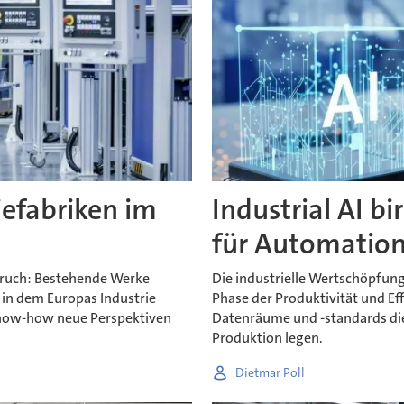
iefabriken im
Industrial AI bi
für Automatio
bruch: Bestehende Werke
Die industrielle Wertschöpfung 
in dem Europas Industrie
Phase der Produktivität und Effi
 Know-how neue Perspektiven
Datenräume und -standards die 
Produktion legen.
Dietmar Poll