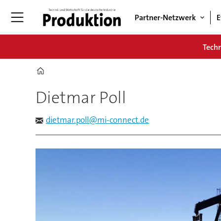
Partner-Netzwerk
E
Tech
Home
Dietmar Poll
Dietmar
Poll
dietmar.poll@mi-connect.de
-
pro