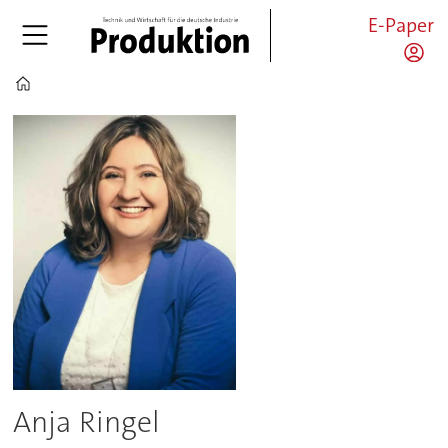
E-Paper
Home
Anja
Ringel
-
pro
Anja Ringel